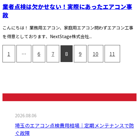
業者点検は欠かせない！実際にあったエアコン事
故
こんにちは！ 業務用エアコン、家庭用エアコン問わずエアコン工事
を得意としております、NextStage株式会社...
1
…
6
7
8
9
10
11
最近の投稿
2026.08.06
埼玉のエアコン点検費用相場｜定期メンテナンスで防
ぐ故障