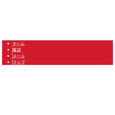
空調設備工事なら埼玉県東松山市のエアコン専門業者『NextS
Copyright © エアコンの取り付け工事をはじめ空調設備工事なら埼玉県東
松山市のNextStage株式会社へ. All rights reserved.
ホーム
電話
メール
マップ