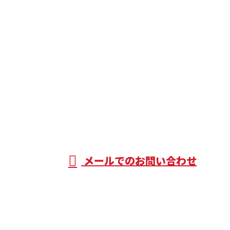
お問い合わせ
お電話でのお問い合わせ
090-7203-7409
エアコンの取
り付け工事を
営業時間／9：00～17：00 ※営業電話お断り
メールでのお問い合わせ
はじめ空調設備工事なら埼玉県東松山市のNextStage
株式会社へ