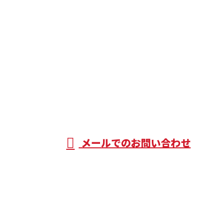
お問い合わせ
お電話でのお問い合わせ
090-7203-7409
エアコンの取
り付け工事を
営業時間／9：00～17：00 ※営業電話お断り
メールでのお問い合わせ
はじめ空調設備工事なら埼玉県東松山市のNextStage
株式会社へ
ホーム